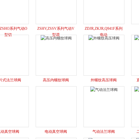
,ZSHO系列气动O
ZSHV,ZSSV系列气动V
ZDJR,ZKJR,Q941F系列
型切
型调
电动
片式法兰球阀
高压内螺纹球阀
外螺纹高压球阀
气动真空球阀
电动真空球阀
气动法兰球阀