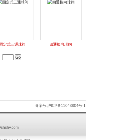
固定式三通球阀
四通换向球阀
页
备案号:沪ICP备11043804号-1
@shshv.com