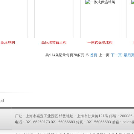
高压球阀
高压球芯截止阀
一体式保温球阀
共:114条记录
每页20条
页1/6
首页
上一页
下一页
最后
ed.
厂址：上海市嘉定工业园区 销售地址：上海市甘肃路121号 邮编：200085
电话：021-66250173 021-56066683 传真：021-56066683 邮箱：
sales