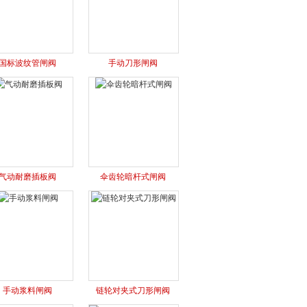
国标波纹管闸阀
手动刀形闸阀
气动耐磨插板阀
伞齿轮暗杆式闸阀
手动浆料闸阀
链轮对夹式刀形闸阀