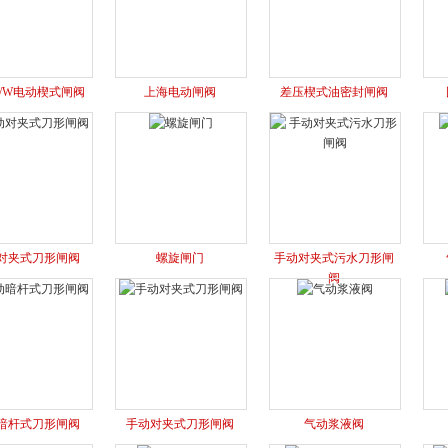
1T/W电动楔式闸阀
上海电动闸阀
差压楔式油密封闸阀
对夹式刀形闸阀
螺旋闸门
手动对夹式污水刀形闸
阀
暗杆式刀形闸阀
手动对夹式刀形闸阀
气动浆液阀