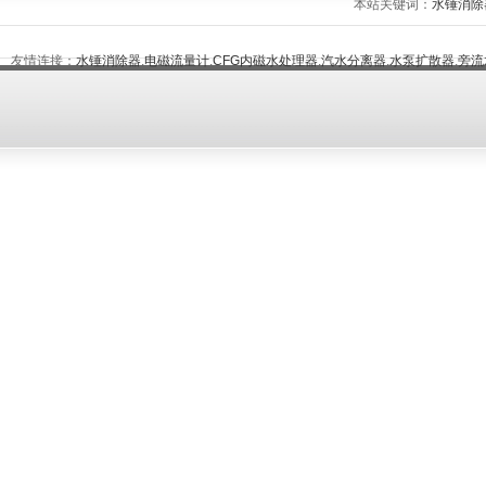
本站关键词：
水锤消除
友情连接：
水锤消除器
,
电磁流量计
,
CFG内磁水处理器
,
汽水分离器
,
水泵扩散器
,
旁流