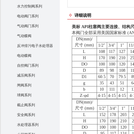
水力控制阀系列
详细说明
电动阀门系列
气动阀门系列
美标 API柱塞阀主要连接、结构
本阀门全部采用美国国家标准 (AN
气动蝶阀
DN(mm)/
尺寸 (mm)
1/2″
3/4″
1″
11
反冲排污电子水处理器
L
108
117
127
1
电动蝶阀
H
170
190
210
2
DO
100
100
120
1
自控阀门系列
D
89
98
108
1
减压阀系列
D1
60.5
70
79.5
8
g
35
43
51
6
闸阀系列
b
10
111
12
1
球阀系列
Z-φd
4-15
4-15
4-15
4-
DN(mm)/
截止阀系列
尺寸 (mm)
1/2″
3/4″
1″
1
L
152
178
203
2
安全阀系列
H
170
190
210
2
水处理器系列
DO
100
100
120
1
D
95
117
124
1