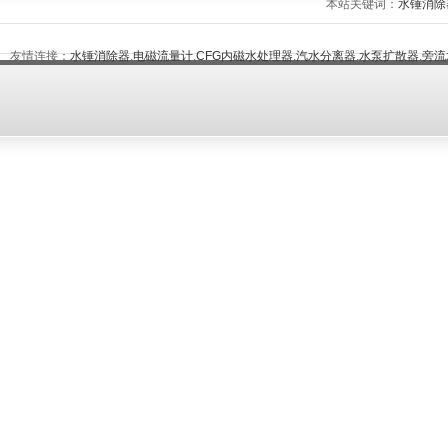
本站关键词：
水锤消除
友情连接：
水锤消除器
,
电磁流量计
,
CFG内磁水处理器
,
汽水分离器
,
水泵扩散器
,
旁流