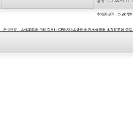
电话：021-66250173 
本站关键词：
水锤消除
友情连接：
水锤消除器
,
电磁流量计
,
CFG内磁水处理器
,
汽水分离器
,
水泵扩散器
,
旁流