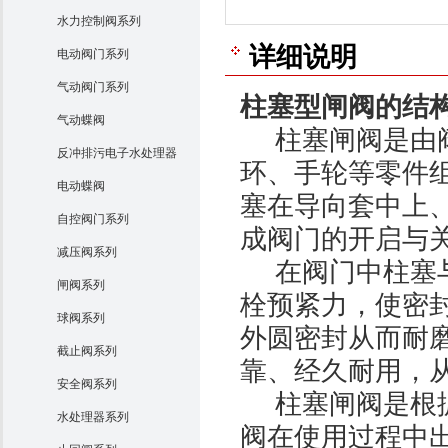
水力控制阀系列
详细说明
电动阀门系列
气动阀门系列
柱塞型闸阀的结
气动蝶阀
柱塞闸阀是由阀
反冲排污电子水处理器
环、手轮等零件组
电动蝶阀
塞在导向套中上
自控阀门系列
成阀门的开启与
减压阀系列
在阀门中柱塞与
闸阀系列
栓预紧力，使密
球阀系列
外圆密封从而耐
截止阀系列
靠、经久耐用，
安全阀系列
柱塞闸阀是根据
水处理器系列
阀在使用过程中