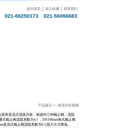
设为首页
加入收藏
联系我们
021-66250173 021-56066683
销售网络
联系我们
产品展示 >> 直流式柱塞阀
为形而直流式流线为形，根据对三种截止阀，流阻
通式截止阀流阻系数为4.1 ，DN100mm角式截止阀
0mm直流式截止阀流阻系数为0.5,阻力大大降低。