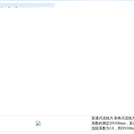
产品展示
新闻发布
样板工程
客户反馈
。
示
直通式流线为 形角式流线
系数的测定DN100mm，直
流阻系数为3.8，而DN10